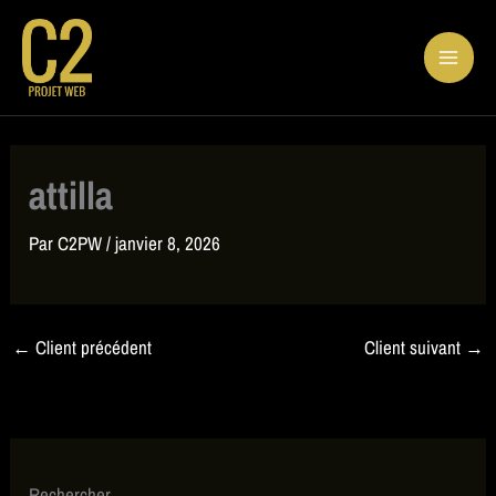
Aller
au
contenu
attilla
Par
C2PW
/
janvier 8, 2026
←
Client précédent
Client suivant
→
Rechercher