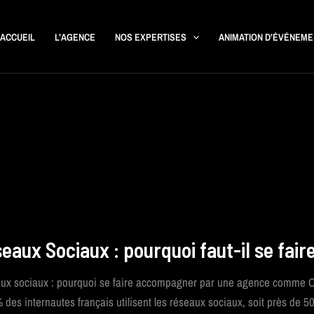
ACCUEIL
L’AGENCE
NOS EXPERTISES
ANIMATION D’ÉVÉNEM
ÉSEAUX
OCIAUX
eaux Sociaux : pourquoi faut-il se fai
OURQUOI
UT-
ux sociaux : pourquoi se faire accompagner par une agence comme C
E
IRE
 des internautes français utilisent les réseaux sociaux, soit près de
CCOMPAGNER ?