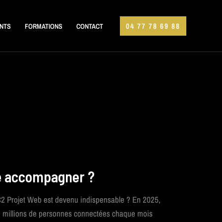
04 77 78 69 88
ENTS
FORMATIONS
CONTACT
re accompagner ?
2 Projet Web est devenu indispensable ? En 2025,
 50 millions de personnes connectées chaque mois